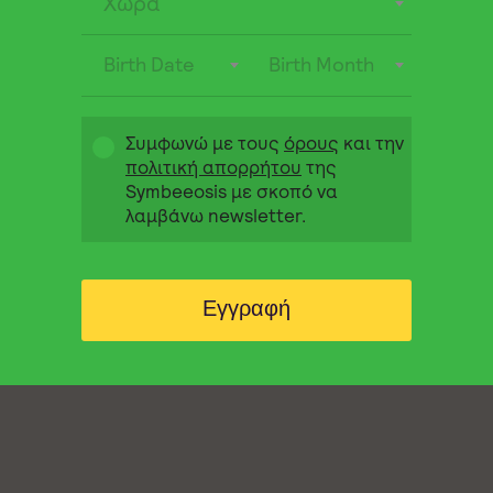
Χώρα
Birth Date
Birth Month
Συμφωνώ με τους
όρους
και την
πολιτική απορρήτου
της
Symbeeosis με σκοπό να
λαμβάνω newsletter.
Εγγραφή