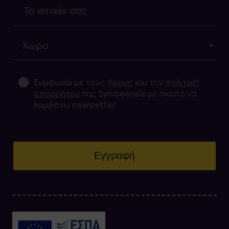
Χώρα
Συμφωνώ με τους
όρους
και την
πολιτική
απορρήτου
της Symbeeosis με σκοπό να
λαμβάνω newsletter.
Εγγραφή