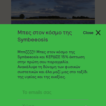
Μπες στον κόσμο της
Close
Symbeeosis
Μππζζζζ!! Μπες στον κόσμο της
Ημέρα της Γης: το θεραπευτικό
Symbeeosis και ΚΕΡΔΙΣΕ 15% έκπτωση
άγγιγμα της φύσης
στην πρώτη σου παραγγελία.
Ανακάλυψε τη δύναμη των φυσικών
συστατικών και έλα μαζί μας στο ταξίδι
Δε 22 Απριλίου 2024
Blog
της υγείας και της ευεξίας.