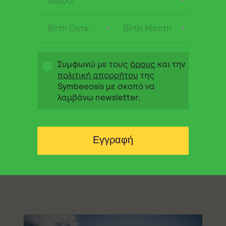
Χώρα
Birth Date
Birth Month
Συμφωνώ με τους
όρους
και την
πολιτική απορρήτου
της
Symbeeosis με σκοπό να
λαμβάνω newsletter.
Λειτουργικά μέλια – Ανοιξιάτικες
αλλεργίες: 1-0
Εγγραφή
Πε 18 Απριλίου 2024
Blog