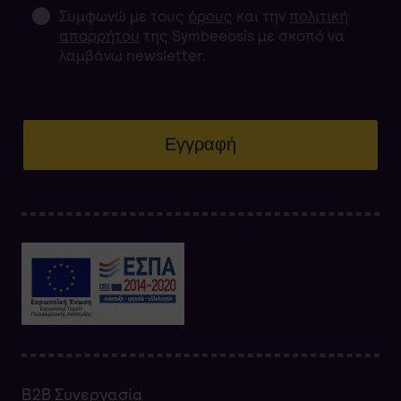
Συμφωνώ με τους
όρους
και την
πολιτική
απορρήτου
της Symbeeosis με σκοπό να
λαμβάνω newsletter.
Εγγραφή
Β2Β Συνεργασία