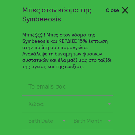
Μπες στον κόσμο της
Close
Αναζήτηση
Symbeeosis
Μππζζζζ!! Μπες στον κόσμο της
0 από 0 κριτικές
Symbeeosis και ΚΕΡΔΙΣΕ 15% έκπτωση
στην πρώτη σου παραγγελία.
Ανακάλυψε τη δύναμη των φυσικών
Λυπούμαστε, καμία κριτική δεν
συστατικών και έλα μαζί μας στο ταξίδι
ταιριάζει με τις τρέχουσες επιλογές
της υγείας και της ευεξίας.
σας
Χώρα
You may also like
Birth Date
Birth Month