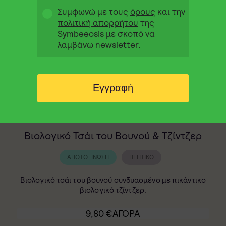
Συμφωνώ με τους
όρους
και την
πολιτική απορρήτου
της
Symbeeosis με σκοπό να
λαμβάνω newsletter.
Εγγραφή
Βιολογικό Τσάι του Βουνού & Τζίντζερ
ΑΠΟΤΟΞΊΝΩΣΗ
ΠΕΠΤΙΚΌ
Βιολογικό τσάι του βουνού συνδυασμένο με πικάντικο
βιολογικό τζίντζερ.
9,80
€
ΑΓΟΡΑ