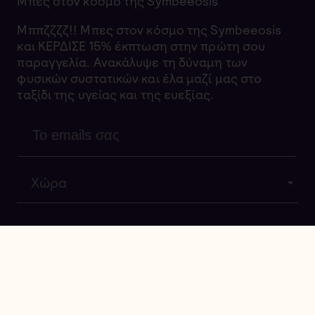
Μπες στον κόσμο της Symbeeosis
Μππζζζζ!! Μπες στον κόσμο της Symbeeosis
και ΚΕΡΔΙΣΕ 15% έκπτωση στην πρώτη σου
παραγγελία. Ανακάλυψε τη δύναμη των
φυσικών συστατικών και έλα μαζί μας στο
ταξίδι της υγείας και της ευεξίας.
Χώρα
Συμφωνώ με τους
όρους
και την
πολιτική
απορρήτου
της Symbeeosis με σκοπό να
λαμβάνω newsletter.