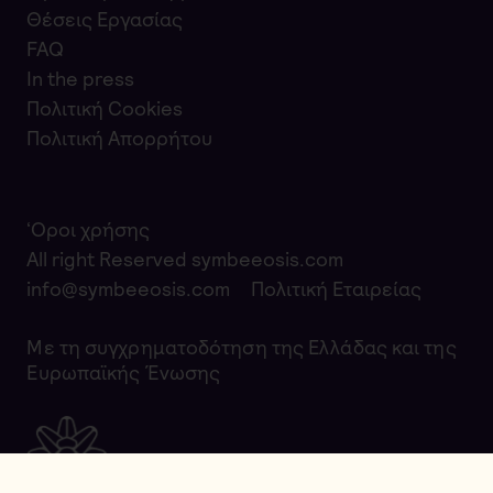
Θέσεις Εργασίας
FAQ
In the press
Πολιτική Cookies
Πολιτική Απορρήτου
‘Οροι χρήσης
All right Reserved symbeeosis.com
info@symbeeosis.com
Πολιτική Εταιρείας
Με τη συγχρηματοδότηση της Ελλάδας και της
Ευρωπαϊκής Ένωσης