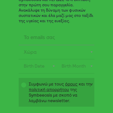
πρόληψη, αγωγή ή θεραπεία
στην πρώτη σου παραγγελία.
ανθρώπινης νόσου. Συμβουλευτείτε
Ανακάλυψε τη δύναμη των φυσικών
τον γιατρό σας αν λαμβάνετε
συστατικών και έλα μαζί μας στο ταξίδι
αντιδιαβητική ή άλλη φαρμακευτική
της υγείας και της ευεξίας.
αγωγή ή αντιμετωπίζετε
προβλήματα υγείας. Να φυλάσσεται
µακριά από τα μικρά παιδιά, εγκύους
ή θηλάζουσες γυναίκες.
Χώρα
Το προϊόν δεν υπόκειται σε
διαδικασία αδειοδότησης.
Birth Date
Birth Month
Αρ. Γνωστοποίησης στον ΕΟΦ:
103813/05-09-2024
Συμφωνώ με τους
όρους
και την
πολιτική απορρήτου
της
Symbeeosis με σκοπό να
λαμβάνω newsletter.