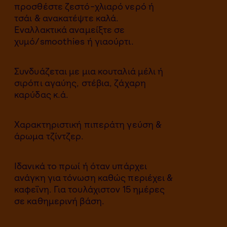
προσθέστε ζεστό-χλιαρό νερό ή
τσάι & ανακατέψτε καλά.
Εναλλακτικά αναμείξτε σε
χυμό/smoothies ή γιαούρτι.
Συνδυάζεται με μια κουταλιά μέλι ή
σιρόπι αγαύης, στέβια, ζάχαρη
καρύδας κ.ά.
Χαρακτηριστική πιπεράτη γεύση &
άρωμα τζίντζερ.
Ιδανικά το πρωί ή όταν υπάρχει
ανάγκη για τόνωση καθώς περιέχει &
καφεΐνη. Για τουλάχιστον 15 ημέρες
σε καθημερινή βάση.