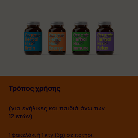
Τρόπος χρήσης
(για ενήλικες και παιδιά άνω των
12 ετών)
1 φακελάκι ή 1 κτγ (3g) σε ποτήρι,