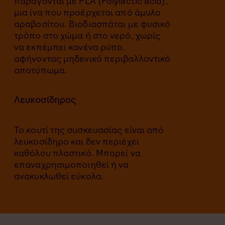
παράγονται με PLA (Polylactic acid),
μια ίνα που προέρχεται από άμυλο
αραβοσίτου. Βιοδιασπάται με φυσικό
τρόπο στο χώμα ή στο νερό, χωρίς
να εκπέμπει κανένα ρύπο,
αφήνοντας μηδενικό περιβαλλοντικό
αποτύπωμα.
Λευκοσίδηρος
Το κουτί της συσκευασίας είναι από
λευκοσίδηρo και δεν περιέχει
καθόλου πλαστικό. Μπορεί να
επαναχρησιμοποιηθεί ή να
ανακυκλωθεί εύκολα.