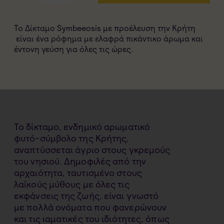
To Δίκταμο Symbeeosis με προέλευση την Κρήτη
είναι ένα ρόφημα με ελαφρά πικάντικο άρωμα και
έντονη γεύση για όλες τις ώρες.
Το δίκταμο, ενδημικό αρωματικό
φυτό-σύμβολο της Κρήτης,
αναπτύσσεται άγριο στους γκρεμούς
του νησιού. Δημοφιλές από την
αρχαιότητα, ταυτισμένο στους
λαϊκούς μύθους με όλες τις
εκφάνσεις της ζωής, είναι γνωστό
με πολλά ονόματα που φανερώνουν
και τις ιαματικές του ιδιότητες, όπως