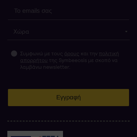
Χώρα
Συμφωνώ με τους
όρους
και την
πολιτική
απορρήτου
της Symbeeosis με σκοπό να
λαμβάνω newsletter.
Εγγραφή