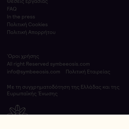
Θέσεις Εργασίας
FAQ
In the press
Πολιτική Cookies
Πολιτική Απορρήτου
‘Οροι χρήσης
All right Reserved symbeeosis.com
info@symbeeosis.com
Πολιτική Εταιρείας
Με τη συγχρηματοδότηση της Ελλάδας και της
Ευρωπαϊκής Ένωσης