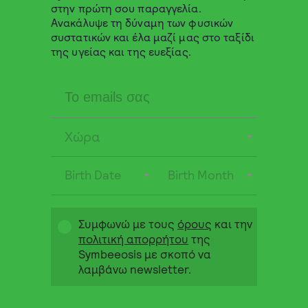
στην πρώτη σου παραγγελία.
Ανακάλυψε τη δύναμη των φυσικών
συστατικών και έλα μαζί μας στο ταξίδι
Αναζήτηση
της υγείας και της ευεξίας.
0 από 0 κριτικές
Χώρα
Λυπούμαστε, καμία κριτική δεν
ταιριάζει με τις τρέχουσες επιλογές
σας
Birth Date
Birth Month
Συμφωνώ με τους
όρους
και την
πολιτική απορρήτου
της
You may also like
Symbeeosis με σκοπό να
λαμβάνω newsletter.