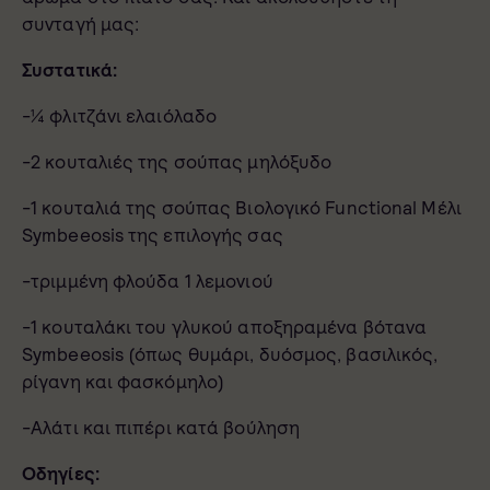
συνταγή μας:
Συστατικά:
-¼ φλιτζάνι ελαιόλαδο
-2 κουταλιές της σούπας μηλόξυδο
-1 κουταλιά της σούπας Βιολογικό Functional Μέλι
Symbeeosis της επιλογής σας
-τριμμένη φλούδα 1 λεμονιού
-1 κουταλάκι του γλυκού αποξηραμένα βότανα
Symbeeosis (όπως θυμάρι, δυόσμος, βασιλικός,
ρίγανη και φασκόμηλο)
-Αλάτι και πιπέρι κατά βούληση
Οδηγίες: