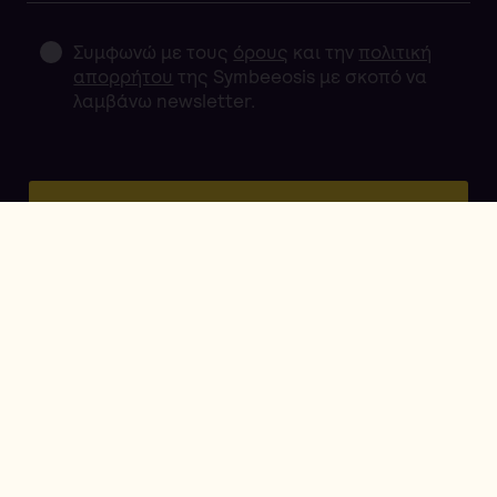
Συμφωνώ με τους
όρους
και την
πολιτική
απορρήτου
της Symbeeosis με σκοπό να
λαμβάνω newsletter.
Εγγραφή