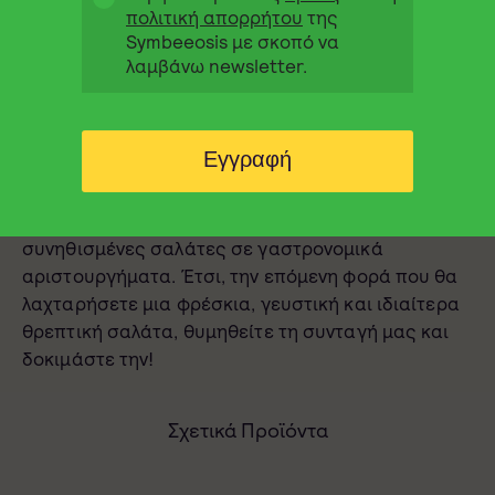
ξηρούς καρπούς.
πολιτική απορρήτου
της
Symbeeosis με σκοπό να
Με λίγα και απλά προϊόντα που όλοι έχουμε σπίτι
λαμβάνω newsletter.
μας,
βιολογικό μέλι
και βιολογικά βότανα της
Symbeeosis, μπορείτε να φτιάξετε αυτήν την
εύκολη συνταγή για dressing μέσα σε λίγα λεπτά.
Εγγραφή
Η μοναδική ισορροπία γλυκιάς και αλμυρής
γεύσης μπορεί να προσθέσει μια απολαυστική
πινελιά σε κάθε πιάτο, μετατρέποντας τις
συνηθισμένες σαλάτες σε γαστρονομικά
αριστουργήματα. Έτσι, την επόμενη φορά που θα
λαχταρήσετε μια φρέσκια, γευστική και ιδιαίτερα
θρεπτική σαλάτα, θυμηθείτε τη συνταγή μας και
δοκιμάστε την!
Σχετικά Προϊόντα