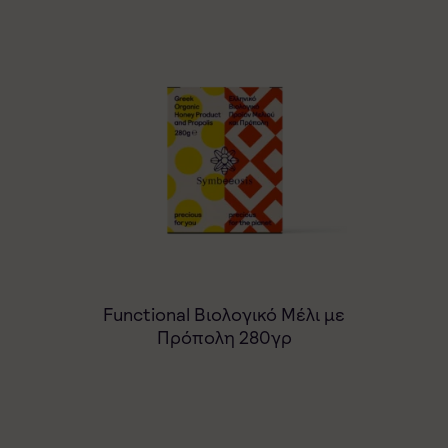
ό
Functional Βιολογικό Μέλι με
Ελλ
γρ
Πρόπολη 280γρ