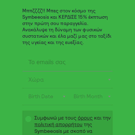
Μππζζζζ!! Μπες στον κόσμο της
Symbeeosis και ΚΕΡΔΙΣΕ 15% έκπτωση
στην πρώτη σου παραγγελία.
Ανακάλυψε τη δύναμη των φυσικών
συστατικών και έλα μαζί μας στο ταξίδι
της υγείας και της ευεξίας.
Λαχταριστό & υγιεινό smoothie με
μέλι
Πα 19 Μαΐου 2023
Συνταγές
Χώρα
Birth Date
Birth Month
Συμφωνώ με τους
όρους
και την
πολιτική απορρήτου
της
Symbeeosis με σκοπό να