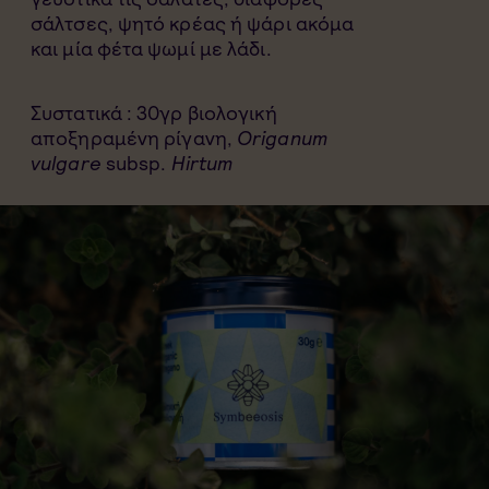
σάλτσες, ψητό κρέας ή ψάρι ακόμα
και μία φέτα ψωμί με λάδι.
Συστατικά : 30γρ βιολογική
αποξηραμένη ρίγανη,
Origanum
vulgare
subsp.
Hirtum