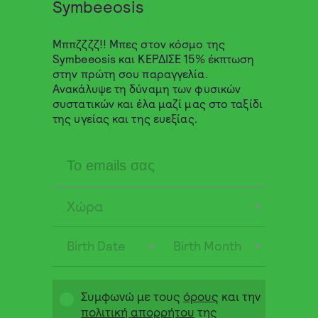
Symbeeosis
5,90
€
ΑΓΟΡΑ
Μππζζζζ!! Μπες στον κόσμο της
ΕΞΑΝΤΛΗΜΕΝΟ
Symbeeosis και ΚΕΡΔΙΣΕ 15% έκπτωση
στην πρώτη σου παραγγελία.
Ανακάλυψε τη δύναμη των φυσικών
συστατικών και έλα μαζί μας στο ταξίδι
της υγείας και της ευεξίας.
Χώρα
Birth Date
Birth Month
Ελληνικός Βιολογικός Βασιλικός
Βιολογικ́ός αποξηραμένος βασιλικός για χρήση ως
Συμφωνώ με τους
όρους
και την
ρόφημα και στη μαγειρική.
πολιτική απορρήτου
της